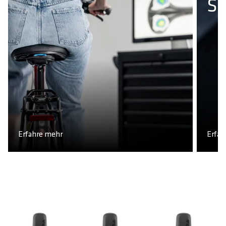
S
Erfahre mehr
Erfah