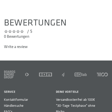
BEWERTUNGEN
/ 5
0 out of 5 stars
0 Bewertungen
Write a review
FOOTER
SERVICE
DEINE VORTEILE
Kontaktformular
Versandkostenfrei ab 100€
Händlersuche
"30-Tage Testphase" ohne
FAQ's
Risiko