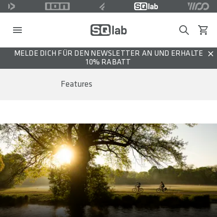
Search
Waren
MELDE DICH FÜR DEN NEWSLETTER AN UND ERHALTE
Dis
10% RABATT
Features