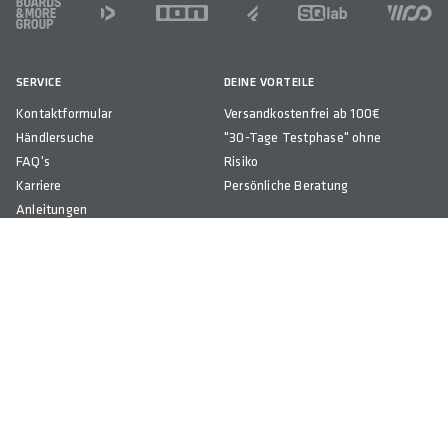
FOOTER
SERVICE
DEINE VORTEILE
Kontaktformular
Versandkostenfrei ab 100€
Händlersuche
"30-Tage Testphase" ohne
FAQ's
Risiko
Karriere
Persönliche Beratung
Anleitungen
Presse
Newsletter