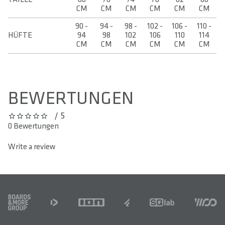
CM
CM
CM
CM
CM
CM
90 -
94 -
98 -
102 -
106 -
110 -
HÜFTE
94
98
102
106
110
114
CM
CM
CM
CM
CM
CM
BEWERTUNGEN
/ 5
0 out of 5 stars
0 Bewertungen
Write a review
FOOTER