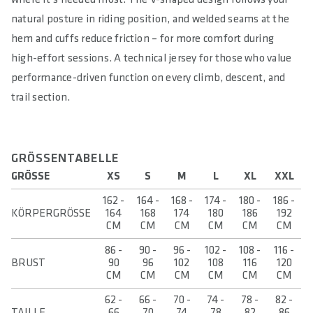
natural posture in riding position, and welded seams at the
hem and cuffs reduce friction – for more comfort during
high-effort sessions. A technical jersey for those who value
performance-driven function on every climb, descent, and
trail section.
GRÖSSENTABELLE
GRÖSSE
XS
S
M
L
XL
XXL
162 -
164 -
168 -
174 -
180 -
186 -
KÖRPERGRÖSSE
164
168
174
180
186
192
CM
CM
CM
CM
CM
CM
86 -
90 -
96 -
102 -
108 -
116 -
BRUST
90
96
102
108
116
120
CM
CM
CM
CM
CM
CM
62 -
66 -
70 -
74 -
78 -
82 -
TAILLE
66
70
74
78
82
86