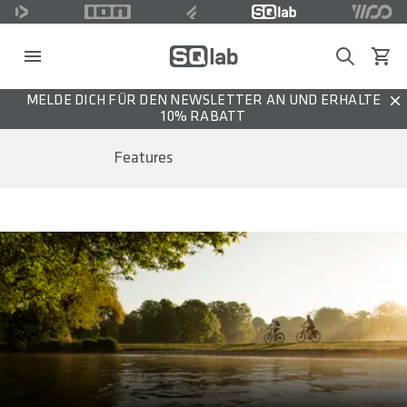
Search
Waren
MELDE DICH FÜR DEN NEWSLETTER AN UND ERHALTE
Dis
10% RABATT
Features