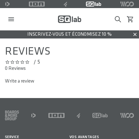
Search
Voir l
INSCRIVEZ-VOUS ET ÉCONOMISEZ 10 %
Dis
REVIEWS
/ 5
0 out of 5 stars
0 Reviews
Write a review
FOOTER
SERVICE
VOS AVANTAGES