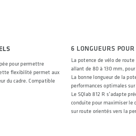
ALLOW SOCIAL MEDIA COOKIE
6 LONGUEURS POUR 
ELS
La potence de vélo de route 
ppée pour permettre
allant de 80 à 130 mm, pour
tte flexibilité permet aux
La bonne longueur de la pot
eur du cadre. Compatible
performances optimales sur 
Le SQlab 812 R s'adapte préc
conduite pour maximiser le c
sur route orientés vers la p