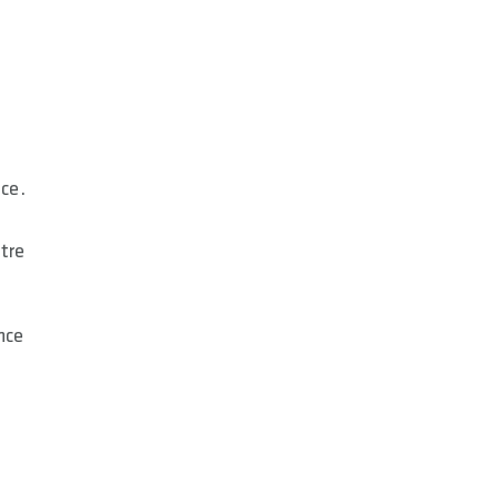
ce.
tre
nce