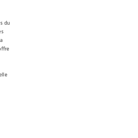
os du
es
la
offre
elle