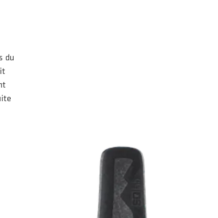
s du
it
nt
uite