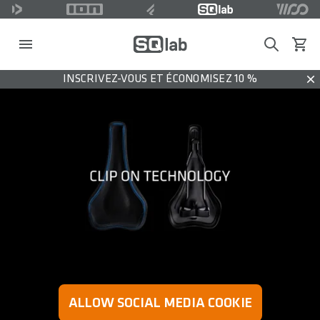
Search
Voir l
INSCRIVEZ-VOUS ET ÉCONOMISEZ 10 %
Dis
ALLOW SOCIAL MEDIA COOKIE