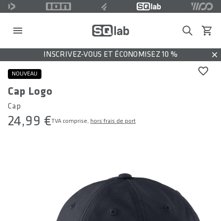
Search
Voir l
INSCRIVEZ-VOUS ET ÉCONOMISEZ 10 %
Dis
NOUVEAU
Cap Logo
Cap
24,99 €
TVA comprise,
hors frais de port