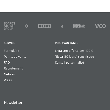
WEIGHT(S) IN GRAM
62
COMPATIBILITY
FOOTER
COUNTRY OF ORIGIN
China
SERVICE
VOS AVANTAGES
Formulaire
Livraison offerte dès 100 €
Points de vente
"Essai 30 jours" sans risque
FAQ
Conseil personnalisé
Recrutement
Notices
Press
Newsletter