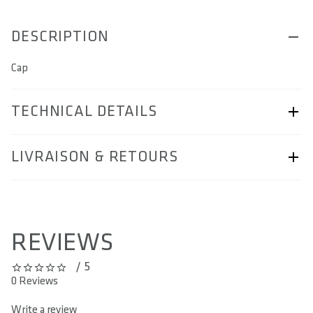
DESCRIPTION
Cap
TECHNICAL DETAILS
ARTICLE NUMBER
LIVRAISON & RETOURS
57260-6010
BAR CODE
page Livraison & retours.
9010583293127
REVIEWS
AREA OF USE
/ 5
0 out of 5 stars
MATERIAL
0 Reviews
Polyester
Write a review