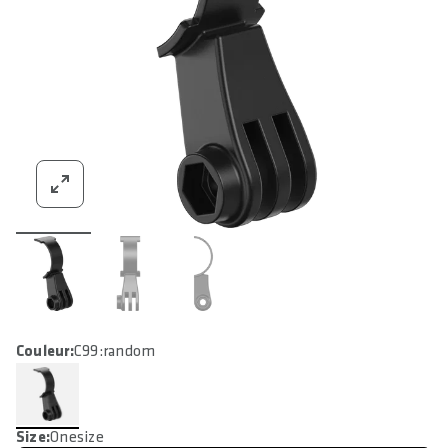
Couleur:
C99:random
Size:
Onesize