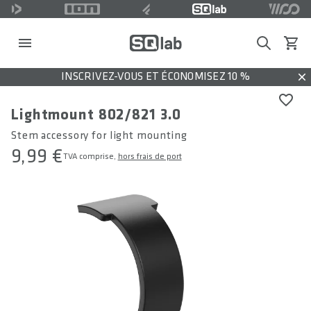
Search
Voir l
INSCRIVEZ-VOUS ET ÉCONOMISEZ 10 %
Dis
Lightmount 802/821 3.0
Stem accessory for light mounting
9,99 €
TVA comprise,
hors frais de port