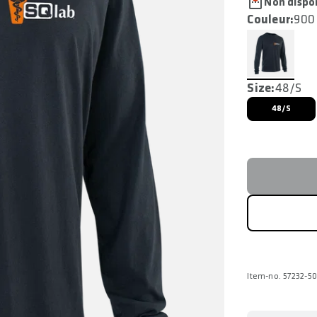
Non dispo
Couleur:
900 
Size:
48/S
48/S
Item-no. 57232-50