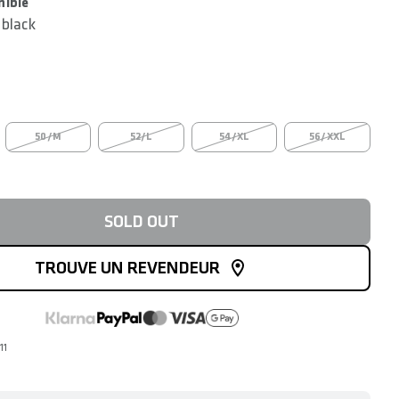
nible
black
50/M
52/L
54/XL
56/XXL
SOLD OUT
TROUVE UN REVENDEUR
11