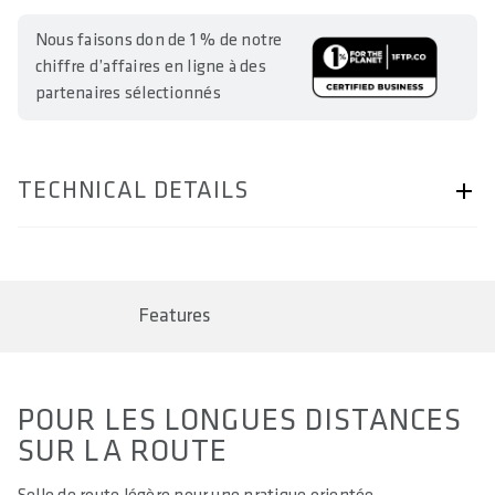
Nous faisons don de 1 % de notre
chiffre d’affaires en ligne à des
partenaires sélectionnés
TECHNICAL DETAILS
ARTICLE NUMBER
57230-2075
Features
BAR CODE
4062695004295 / 4062695004301 / 4062695004318 /
4062695004325 / 4062695004332
POUR LES LONGUES DISTANCES
SIZE(S) IN CM (EFFECTIVE SADDLE WIDTH)
SUR LA ROUTE
12 / 13 / 14 / 15 / 16