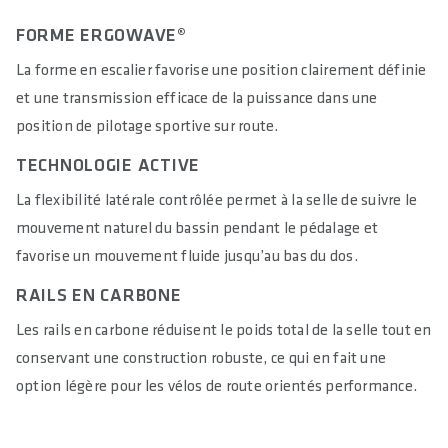
Glass Fibre reinforced Polyamide Compound (PA12 + GF)
FORME ERGOWAVE®
MATERIAL PADDING
La forme en escalier favorise une position clairement définie
Superlight Foam
et une transmission efficace de la puissance dans une
MATERIAL COVER
position de pilotage sportive sur route.
Superlight Microfibre
TECHNOLOGIE ACTIVE
HARDNESS IN SQ-SHORE
La flexibilité latérale contrôlée permet à la selle de suivre le
60
mouvement naturel du bassin pendant le pédalage et
RELIEF OF PERINEAL AREA IN %
favorise un mouvement fluide jusqu’au bas du dos.
63
RAILS EN CARBONE
MAXIMUM LOAD IN KG
Les rails en carbone réduisent le poids total de la selle tout en
90
conservant une construction robuste, ce qui en fait une
option légère pour les vélos de route orientés performance.
MAXIMUM TORQUE IN NM
18