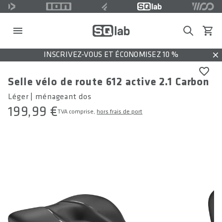
Search
Voir l
INSCRIVEZ-VOUS ET ÉCONOMISEZ 10 %
Dis
Selle vélo de route 612 active 2.1 Carbon
Léger | ménageant dos
199,99 €
TVA comprise,
hors frais de port