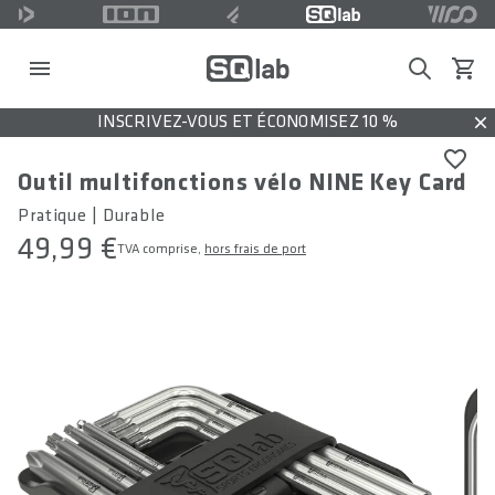
Search
Voir l
INSCRIVEZ-VOUS ET ÉCONOMISEZ 10 %
Dis
Outil multifonctions vélo NINE Key Card
Pratique | Durable
49,99 €
TVA comprise,
hors frais de port