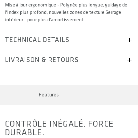
Mise à jour ergonomique - Poignée plus longue, guidage de
l'index plus profond, nouvelles zones de texture Serrage
intérieur - pour plus d'amortissement
TECHNICAL DETAILS
ARTICLE NUMBER
LIVRAISON & RETOURS
Technical Specifications
BARCODE
page Livraison & retours.
4062695007111, 4062695007128, 4062695007135
Features
AREA OF USE
All Mountain & Enduro
WEIGHT(S) IN G (PAIR)
CONTRÔLE INÉGALÉ. FORCE
104 / 118 / 145
DURABLE.