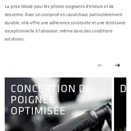
SIZE(S)
La prise idéale pour les pilotes exigeants d'enduro et de
S / M / L
descente. Avec un composé en caoutchouc particulièrement
durable, elle offre une adhérence constante et une résistance
CIRCUMFERENCE IN MM (1/3 OF TOTAL LENGTH)
exceptionnelle à l'abrasion, même dans des conditions
96 / 99 /105
extrêmes.
LENGTH IN MM (LEFT/RIGHT)
140
CLAMP DIAMETER HANDLEBAR IN MM
22.2
CONCEPTION DE
D
MATERIAL
Shock Absorption TPE Compound
POIGNÉE
MATERIAL CLAMPING RINGS
OPTIMISÉE
Aluminum
MAXIMUM TORQUE IN NM