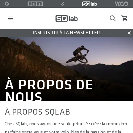
Search
Voir l
INSCRIS-TOI À LA NEWSLETTER
Dis
À PROPOS DE
NOUS
À PROPOS SQLAB
Chez SQlab, nous avons une seule priorité : créer la connexion
parfaite entre vous et votre vélo. Nés de la passion et de la