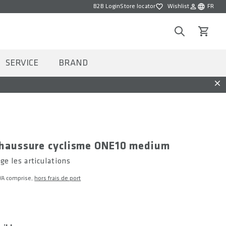
B2B Login
Store locator
Wishlist
FR
Wishlist
Choisir la 
Search
Voir le p
SERVICE
BRAND
Dis
chaussure cyclisme ONE10 medium
ge les articulations
VA comprise,
hors frais de port