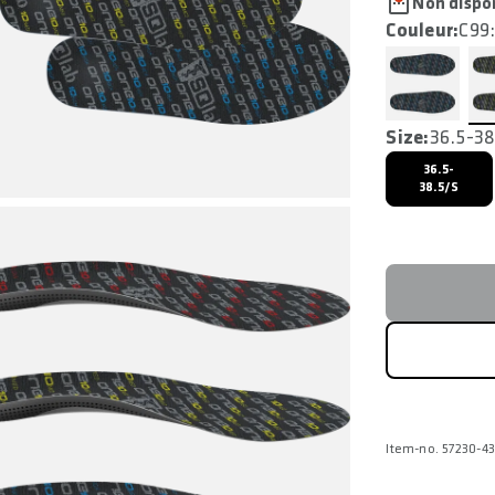
Non dispo
Couleur:
C99
Size:
36.5-38
36.5-
38.5/S
Item-no. 57230-4