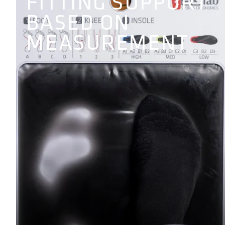
FITTING SUPPORT
BASED ON
MEASUREMENT