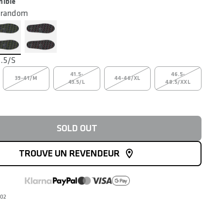
nible
:random
.5/S
41.5-
46.5-
39-41/M
44-46/XL
43.5/L
48.5/XXL
SOLD OUT
TROUVE UN REVENDEUR
302