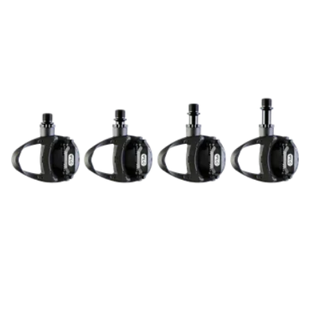
MATERIAL PEDAL BODY
CFK
MATERIAL PEDAL AXLE
CrMo
PIN HEIGHT IN MM
CLICK SYSTEM
Look KEO RC7
FLOAT IN °
6
E-BIKE READY
Yes, when not wider than the original pedal
DIN/ASTM CATEGORIES