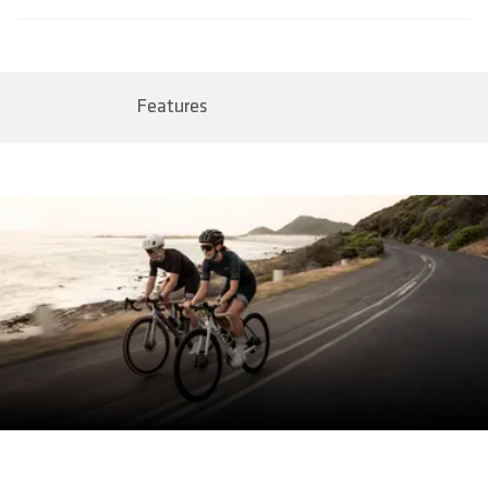
57230-2215
BAR CODE
page Livraison & retours.
4062695000822, 4062695000839, 4062695000846,
4062695000853
Features
AREA OF USE
Road
WEIGHT(S) IN G (PAIR)
approx. 235 / 240 / 260 / 270
AXLE LENGTH(S) IN MM
-5 / ±0 / +8 / +15
DISTANCE CRANK TO PEDAL CENTER IN MM
50 / 53.7 / 61.8 / 68.4
PEDAL SURFACE IN MM
-