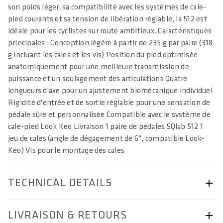
son poids léger, sa compatibilité avec les systèmes de cale-
pied courants et sa tension de libération réglable, la 512 est
idéale pour les cyclistes sur route ambitieux. Caractéristiques
principales : Conception légère à partir de 235 g par paire (318
g incluant les cales et les vis) Position du pied optimisée
anatomiquement pour une meilleure transmission de
puissance et un soulagement des articulations Quatre
longueurs d'axe pour un ajustement biomécanique individuel
Rigidité d'entrée et de sortie réglable pour une sensation de
pédale sûre et personnalisée Compatible avec le système de
cale-pied Look Keo Livraison 1 paire de pédales SQlab 512 1
jeu de cales (angle de dégagement de 6°, compatible Look-
Keo) Vis pour le montage des cales
TECHNICAL DETAILS
ARTICLE NUMBER
LIVRAISON & RETOURS