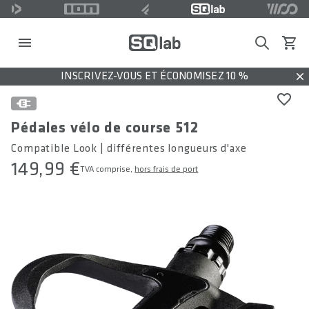
Search
Voir l
INSCRIVEZ-VOUS ET ÉCONOMISEZ 10 %
Dis
Pédales vélo de course 512
Compatible Look | différentes longueurs d'axe
149,99 €
TVA comprise,
hors frais de port