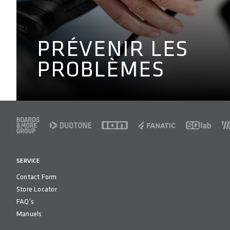
Grâce au changement de posit
Innerbarends® aident à prévenir les 
PRÉVENIR LES
engourdis lo
PROBLÈMES
MAIN ET DOI
FOOTER
SERVICE
Contact Form
Store Locator
FAQ's
Manuels