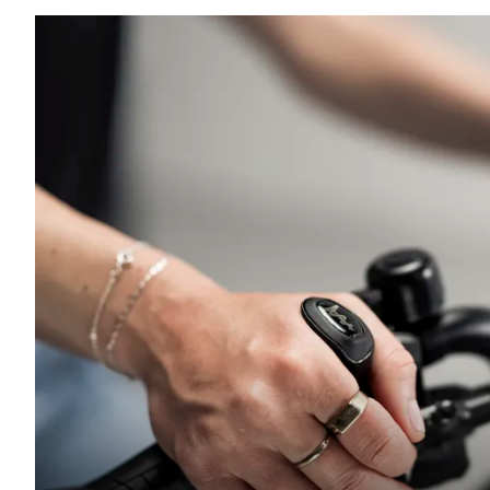
PRÉV
PR