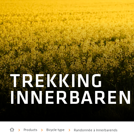
TREKKING
INNERBAREN
Products
Bicycle type
Randonnée à Innerbarends