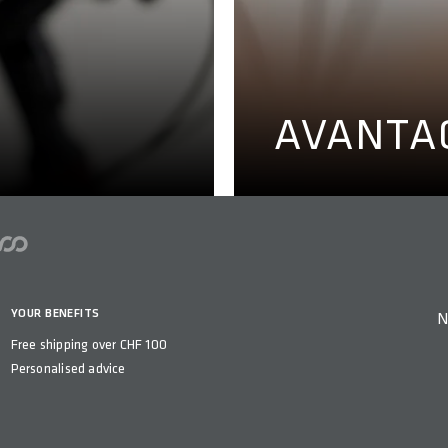
ion des mains, les
Découvrez c
mains ou les doigts
écon
rs de longs trajets.
AVANTA
GTS ENGOURDIS
YOUR BENEFITS
N
Free shipping over CHF 100
Personalised advice