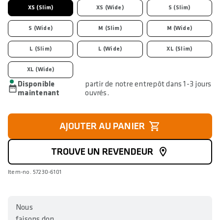
XS (Slim)
XS (Wide)
S (Slim)
S (Wide)
M (Slim)
M (Wide)
L (Slim)
L (Wide)
XL (Slim)
XL (Wide)
Disponible
partir de notre entrepôt dans 1-3 jours
maintenant
ouvrés.
AJOUTER AU PANIER
TROUVE UN REVENDEUR
Item-no. 57230-6101
Nous
faisons don