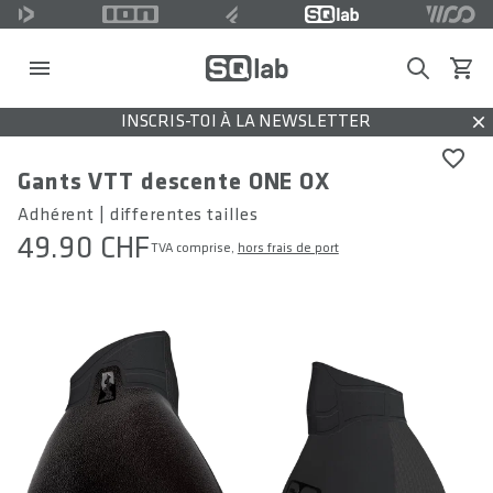
Search
Voir l
INSCRIS-TOI À LA NEWSLETTER
Dis
Gants VTT descente ONE OX
Adhérent | differentes tailles
49.90 CHF
TVA comprise,
hors frais de port