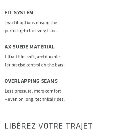
30° delicate wash, do not bleach, do not tumble dry, do not
FIT SYSTEM
iron, do not dry clean, do not use fabric softener, wash
with similar colors, wash inside out
Two fit options ensure the
perfect grip for every hand.
GENDER
Unisex
AX SUEDE MATERIAL
COUNTRY OF ORIGIN
Ultra-thin, soft, and durable
Vietnam
for precise control on the bars.
OVERLAPPING SEAMS
Less pressure, more comfort
– even on long, technical rides.
LIBÉREZ VOTRE TRAJET