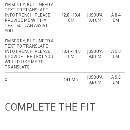
I'M SORRY, BUT I NEED A
TEXT TO TRANSLATE
INTO FRENCH. PLEASE
12,8 - 13,4
JUSQU'À
À 8,4
PROVIDE ME WITH A
CM
8,4 CM
CM
TEXT SO I CAN ASSIST
YOU.
I'M SORRY, BUT I NEED A
TEXT TO TRANSLATE
INTO FRENCH. PLEASE
13,4 - 14,0
JUSQU'À
À 9,0
PROVIDE THE TEXT YOU
CM
9,0 CM
CM
WOULD LIKE ME TO
TRANSLATE.
JUSQU'À
À 9,6
XL
14 CM +
9,6 CM
CM
COMPLETE THE FIT