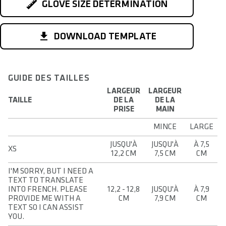
GLOVE SIZE DETERMINATION
DOWNLOAD TEMPLATE
GUIDE DES TAILLES
LARGEUR
LARGEUR
TAILLE
DE LA
DE LA
PRISE
MAIN
MINCE
LARGE
JUSQU'À
JUSQU'À
À 7,5
XS
12,2 CM
7,5 CM
CM
I'M SORRY, BUT I NEED A
TEXT TO TRANSLATE
INTO FRENCH. PLEASE
12,2 - 12,8
JUSQU'À
À 7,9
PROVIDE ME WITH A
CM
7,9 CM
CM
TEXT SO I CAN ASSIST
YOU.