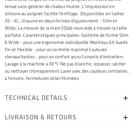
tenue sans générer de chaleur inutile. L'impression en
silicone au poignet facilite l'enfilage. Disponibles en tailles
XS - XL, chacune en deux formes d'ajustement – Slim et
Wide. La mesure de la main SQlab vous aide à trouver la taille
parfaite. Caractéristiques principales: Système de forme Slim
& Wide - pour une ergonomie individuelle Matériau AX Suede
fin et flexible - pour un contrôle maximal Coutures
chevauchantes - pour un confort accru Conseils d'entretien:
Lavage à la machine à 30 °C Ne pas blanchir, repasser, sécher
ou nettoyer chimiquement Laver avec des couleurs similaires,
à l'envers, fermetures éclair fermées
TECHNICAL DETAILS
ARTICLE NUMBER
LIVRAISON & RETOURS
57230-6101