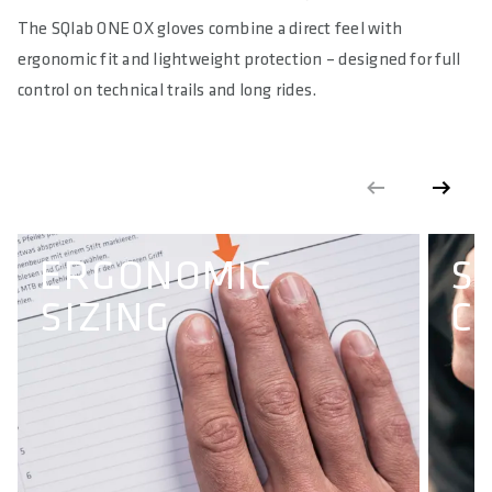
The SQlab ONE OX gloves combine a direct feel with
ergonomic fit and lightweight protection – designed for full
control on technical trails and long rides.
ERGONOMIC
S
SIZING
C