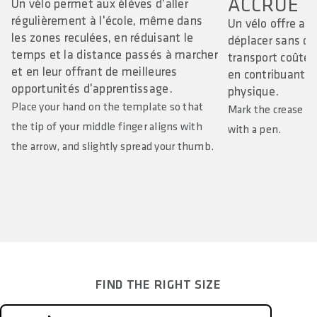
ACCRUE
Un vélo permet aux élèves d'aller
régulièrement à l'école, même dans
Un vélo offre aux
les zones reculées, en réduisant le
déplacer sans d
temps et la distance passés à marcher
transport coûteu
et en leur offrant de meilleures
en contribuant à
opportunités d'apprentissage.
physique.
Place your hand on the template so that
Mark the crease o
the tip of your middle finger aligns with
with a pen.
the arrow, and slightly spread your thumb.
FIND THE RIGHT SIZE