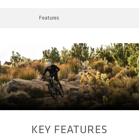
AREA OF USE
page Livraison & retours.
All Mountain & Enduro
Features
SIZE(S)
XS - XL
FIT
Slim, Wide
MATERIAL INNER HAND
AX-Suede - 36% rec. Polyester, 56% Polyester, 8%
Spandex
MATERIAL UPPER HAND
90% Polyester, 10% Elastane
MATERIAL RAINCOVER
-
KEY FEATURES
WASHING INSTRUCTIONS