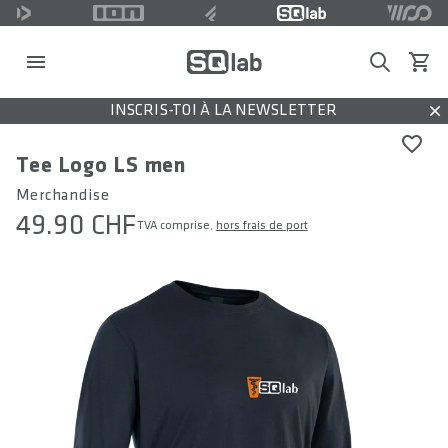
Search
Voir l
INSCRIS-TOI À LA NEWSLETTER
Dis
Tee Logo LS men
Merchandise
49.90 CHF
TVA comprise,
hors frais de port