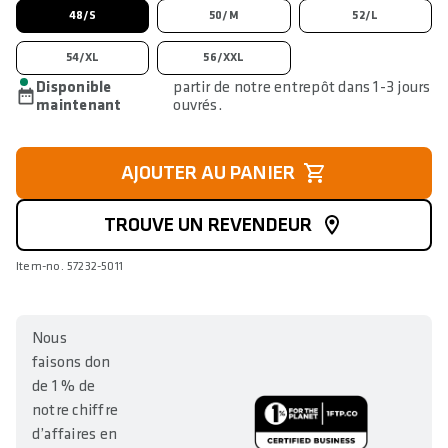
48/S
50/M
52/L
54/XL
56/XXL
Disponible
partir de notre entrepôt dans 1-3 jours
maintenant
ouvrés.
AJOUTER AU PANIER
TROUVE UN REVENDEUR
Item-no. 57232-5011
Nous
faisons don
de 1 % de
notre chiffre
d’affaires en