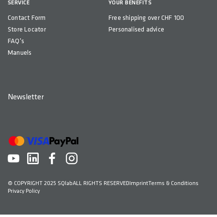
SERVICE
YOUR BENEFITS
LENGTH IN MM
Contact Form
Free shipping over CHF 100
2000
Store Locator
Personalised advice
WIDTH IN MM
FAQ's
30
Manuels
THICKNESS IN MM
3
Newsletter
E-BIKE READY
Yes
DIN/ASTM CATEGORIES
2, 6 / 2
© COPYRIGHT 2025 SQlab
ALL RIGHTS RESERVED
Imprint
Terms & Conditions
Privacy Policy