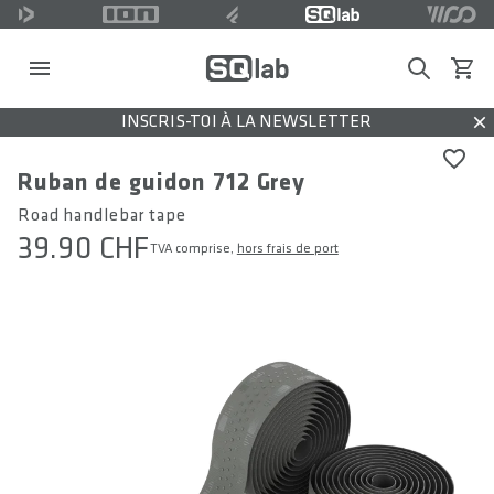
Search
Voir l
INSCRIS-TOI À LA NEWSLETTER
Dis
Ruban de guidon 712 Grey
Road handlebar tape
39.90 CHF
TVA comprise,
hors frais de port