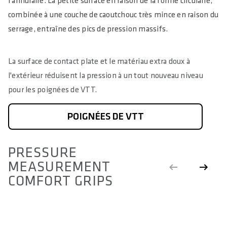
l'annulaire. La petite surface en raison de la forme circulaire,
combinée à une couche de caoutchouc très mince en raison du
serrage, entraîne des pics de pression massifs.
La surface de contact plate et le matériau extra doux à
l'extérieur réduisent la pression à un tout nouveau niveau
pour les poignées de VTT.
POIGNÉES DE VTT
PRESSURE
MEASUREMENT
COMFORT GRIPS
POIGNÉES
P