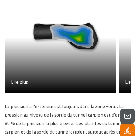
CONFORT
C
Lire plus
Lire 
La pression à l'extérieur est toujours dans la zone verte. La
pression au niveau de la sortie du tunnel carpien est d'environ
80 % de la pression la plus élevée. Des plaintes du tunnel
carpien et de la sortie du tunnel carpien, surtout après une