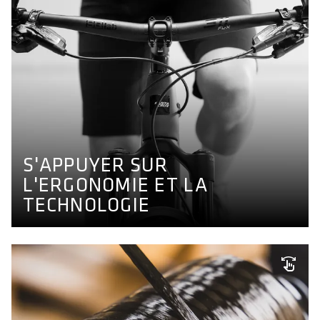
S'APPUYER SUR
L'ERGONOMIE ET LA
TECHNOLOGIE
Découvrez les concepts ergonomiques et les
technologies sur lesquels sont basés nos guidons de
VTT pour permettre la meilleure performance et
S'APPUYER SUR
maniabilité de votre vélo.
L'ERGONOMIE ET LA
CONCEPT DE GUIDON
TECHNOLOGIE