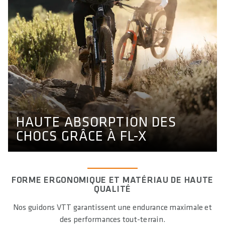
HAUTE ABSORPTION DES
CHOCS GRÂCE À FL-X
Découvrez ce que l'étude a révélé sur l'amortissement de
nos guidons FL-X.
HAUTE ABSORPTION DES
ÉTUDE FL-X
CHOCS GRÂCE À FL-X
FORME ERGONOMIQUE ET MATÉRIAU DE HAUTE
QUALITÉ
Nos guidons VTT garantissent une endurance maximale et
des performances tout-terrain.