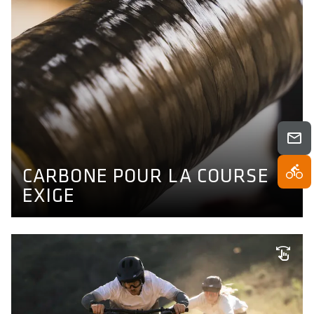
CARBONE POUR LA COURSE
EXIGE
Le carbone T1K, notre technologie de stratification,
équilibre rigidité et amortissement pour absorber les
microvibrations à haute vitesse.
CARBONE POUR LA COURSE
TECHNOLOGIE DU CARBONE
EXIGE