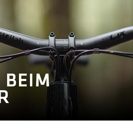
 BEIM
R