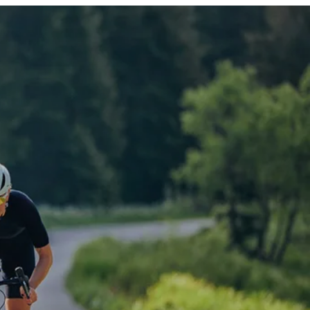
00:46
Mute
Enter
fullscre