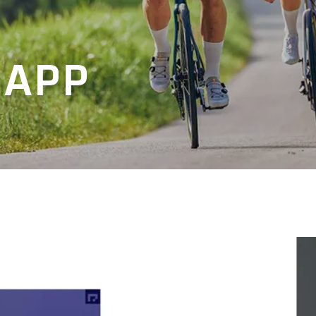
B
 APP