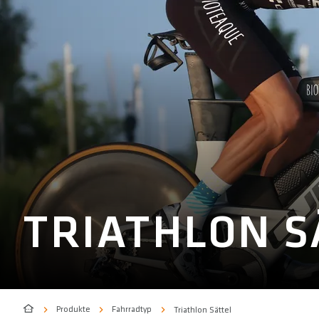
TRIATHLON S
Produkte
Fahrradtyp
Triathlon Sättel