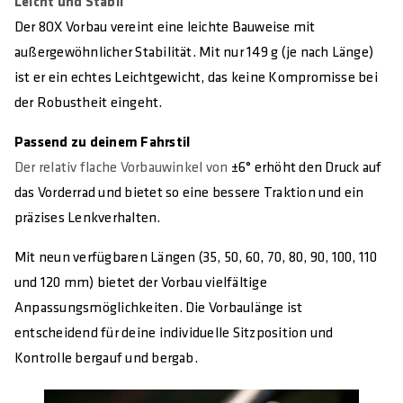
Leicht und Stabil
KLEMMUNG LENKER IN MM
Der 8OX Vorbau vereint eine leichte Bauweise mit
31.8
außergewöhnlicher Stabilität. Mit nur 149 g (je nach Länge)
ist er ein echtes Leichtgewicht, das keine Kompromisse bei
KLEMMBREITE LENKER IN MM
der Robustheit eingeht.
50
Passend zu deinem Fahrstil
KLEMMUNG GABELSCHAFT IN MM
Der relativ flache Vorbauwinkel von
±6° erhöht den Druck auf
28.6 (1 1/8")
das Vorderrad und bietet so eine bessere Traktion und ein
KLEMMHÖHE GABELSCHAFT IN MM
präzises Lenkverhalten.
39
Mit neun verfügbaren Längen (35, 50, 60, 70, 80, 90, 100, 110
MINIMALSTE ÜBERLAPPUNG STEUERROHR IN MM
und 120 mm) bietet der Vorbau vielfältige
32
Anpassungsmöglichkeiten. Die Vorbaulänge ist
entscheidend für deine individuelle Sitzposition und
MAXIMALES ANZUGSMOMENT IN NM
8
Kontrolle bergauf und bergab.
E-BIKE READY