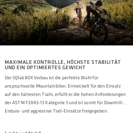
approx. 145 / 156 / 167 / 184 / 193
MATERIAL
Aluminum 7050
MATERIAL SCHRAUBEN
Steel
VORBAUWINKEL IN °
MAXIMALE KONTROLLE, HÖCHSTE STABILITÄT
+6
UND EIN OPTIMIERTES GEWICHT
Der SQlab 8OX Vorbau ist die perfekte Wahl für
LÄNGE(N) IN MM
anspruchsvolle Mountainbiker. Entwickelt für den Einsatz
35 / 50 / 60 / 70 / 80 / 90 / 100 / 110 / 120
auf den härtesten Trails, erfüllt er die hohen Anforderungen
REACH IN MM
der ASTM F2043-13 Kategorie 5 und ist somit für Downhill-,
34,8 / 49,7 / 59,7 / 69,6 / 79,6 / 89,5 / 99,5 / 109,4 / 119,3
Enduro- und aggressive Trail-Einsätze freigegeben.
RISE IN MM
3.7 / 5.2 / 6.3 / 7.3 / 8.4 / 9.4 / 10.5 / 11.5 / 12.5