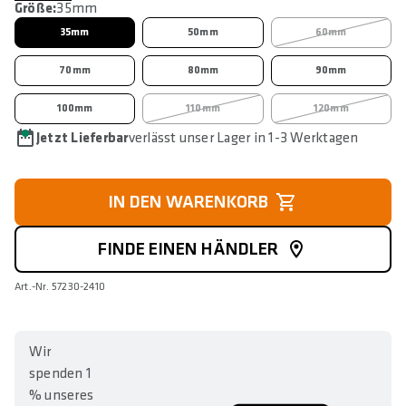
Größe:
35mm
35mm
50mm
60mm
70mm
80mm
90mm
100mm
110mm
120mm
Jetzt Lieferbar
verlässt unser Lager in 1-3 Werktagen
IN DEN WARENKORB
FINDE EINEN HÄNDLER
Art.-Nr. 57230-2410
Wir
spenden 1
% unseres