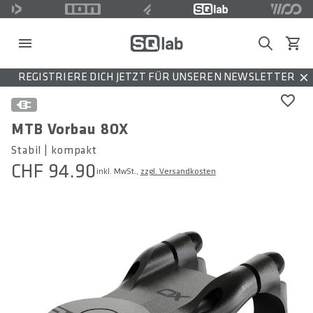
Search
Waren
REGISTRIERE DICH JETZT FÜR UNSEREN NEWSLETTER
Dis
MTB Vorbau 8OX
Stabil | kompakt
CHF 94.90
inkl. MwSt.,
zzgl. Versandkosten