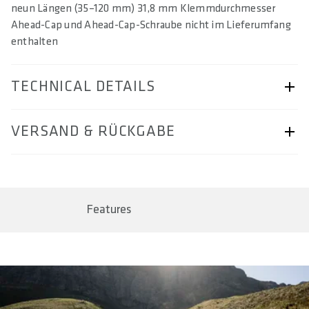
neun Längen (35–120 mm) 31,8 mm Klemmdurchmesser
Ahead-Cap und Ahead-Cap-Schraube nicht im Lieferumfang
enthalten
TECHNICAL DETAILS
ARTIKELNUMMER
VERSAND & RÜCKGABE
57230-2410
BAR CODE
Seite „Versand & Rückgabe“.
4062695000457, 4260086856649, 4260086856656,
4260086856663, 4260086856670, 4260086856687,
Features
4260086856694, 4260086856700, 4260086856717
EINSATZBEREICH
All Mountain & Enduro
GEWICHT(E) IN G