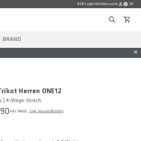
B2B Login
Händlersuche
DE
Sprache w
Search
Warenko
BRAND
Dis
rikot Herren ONE12
 | 4-Wege-Strech
.90
inkl. MwSt.,
zzgl. Versandkosten