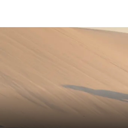
WASCHHINWEISE
soften
simila
GESCHLECHT
Unise
HERKUNFTSLAND
Lithua