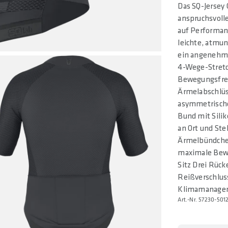
Das SQ-Jersey 
anspruchsvolle
auf Performan
leichte, atmun
ein angenehme
4-Wege-Stretc
Bewegungsfrei
Ärmelabschlüs
asymmetrische
Bund mit Silik
an Ort und Ste
Ärmelbündchen
maximale Bewe
Sitz Drei Rück
Reißverschlus
Klimamanagem
Art.-Nr. 57230-501