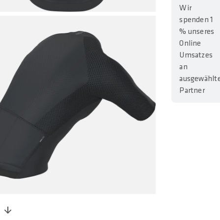
Wir
spenden 1
% unseres
Online
Umsatzes
an
ausgewählt
Partner