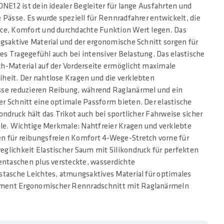
ONE12 ist dein idealer Begleiter für lange Ausfahrten und
 Pässe. Es wurde speziell für Rennradfahrer entwickelt, die
ce, Komfort und durchdachte Funktion Wert legen. Das
gsaktive Material und der ergonomische Schnitt sorgen für
s Tragegefühl auch bei intensiver Belastung. Das elastische
h-Material auf der Vorderseite ermöglicht maximale
heit. Der nahtlose Kragen und die verklebten
se reduzieren Reibung, während Raglanärmel und ein
r Schnitt eine optimale Passform bieten. Der elastische
ondruck hält das Trikot auch bei sportlicher Fahrweise sicher
lle. Wichtige Merkmale: Nahtfreier Kragen und verklebte
 für reibungsfreien Komfort 4-Wege-Stretch vorne für
glichkeit Elastischer Saum mit Silikondruck für perfekten
entaschen plus versteckte, wasserdichte
stasche Leichtes, atmungsaktives Material für optimales
ent Ergonomischer Rennradschnitt mit Raglanärmeln
2