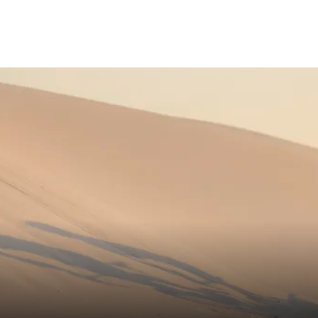
er, wash with zipper closed, wash with
r colors, wash inside out
x
nia