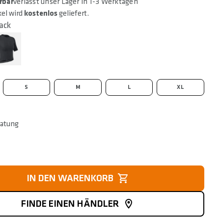
rbar
verlässt unser Lager in 1-3 Werktagen
kel wird
kostenlos
geliefert.
ack
S
M
L
XL
ratung
IN DEN WARENKORB
FINDE EINEN HÄNDLER