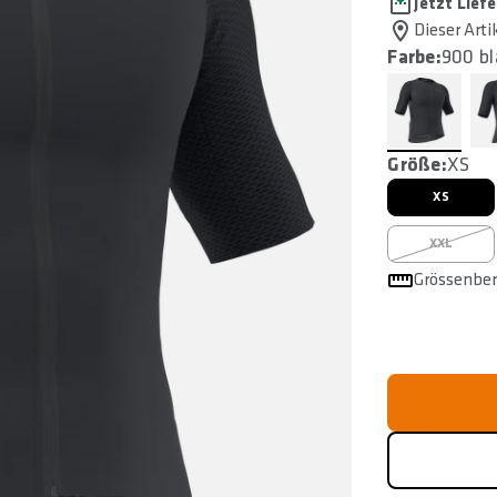
Jetzt Liefe
Dieser Arti
Farbe:
900 bl
Größe:
XS
XS
XXL
Grössenbe