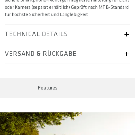
sichere Smartphone-Montage Integrierte Halterung für Licht
oder Kamera (separat erhältlich) Geprüft nach MTB-Standard
für höchste Sicherheit und Langlebigkeit
TECHNICAL DETAILS
ARTIKELNUMMER
VERSAND & RÜCKGABE
57230-2413
BAR CODE
Seite „Versand & Rückgabe“.
4062695006114, 4062695006121, 4062695006138
Features
EINSATZBEREICH
Trekking Comfort
GEWICHT(E) IN G
approx. 234 / 249 / 284
MATERIAL