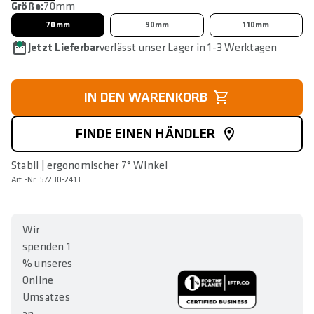
Größe:
70mm
70mm
90mm
110mm
Jetzt Lieferbar
verlässt unser Lager in 1-3 Werktagen
IN DEN WARENKORB
FINDE EINEN HÄNDLER
Stabil | ergonomischer 7° Winkel
Art.-Nr. 57230-2413
Wir
spenden 1
% unseres
Online
Umsatzes