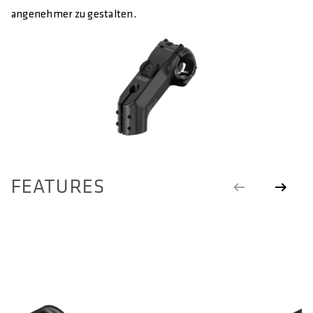
angenehmer zu gestalten.
FEATURES
SP-CONNECT™
M
H