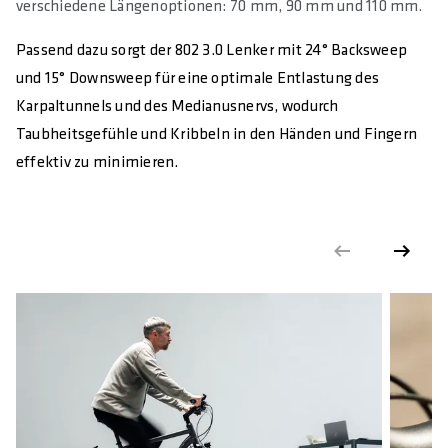
DIN/ASTM KATEGORIEN
verschiedene Längenoptionen: 70 mm, 90 mm und 110 mm.
2
Passend dazu sorgt der 802 3.0 Lenker mit 24° Backsweep
und 15° Downsweep für eine optimale Entlastung des
Karpaltunnels und des Medianusnervs, wodurch
Taubheitsgefühle und Kribbeln in den Händen und Fingern
effektiv zu minimieren.