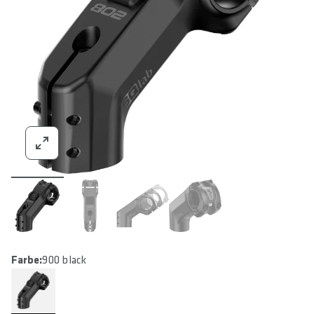
Farbe:
900 black