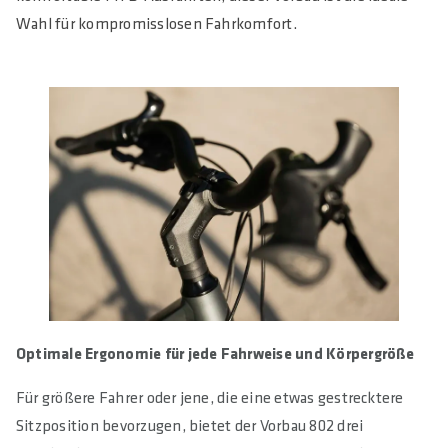
Wahl für kompromisslosen Fahrkomfort.
KLEMMBREITE LENKER IN MM
44
KLEMMUNG GABELSCHAFT IN MM
28.6 (1 1/8")
KLEMMHÖHE GABELSCHAFT IN MM
40
MINIMALSTE ÜBERLAPPUNG STEUERROHR IN MM
35
MAXIMALES ANZUGSMOMENT IN NM
6
Optimale Ergonomie für jede Fahrweise und Körpergröße
E-BIKE READY
Für größere Fahrer oder jene, die eine etwas gestrecktere
Yes
Sitzposition bevorzugen, bietet der Vorbau 802 drei