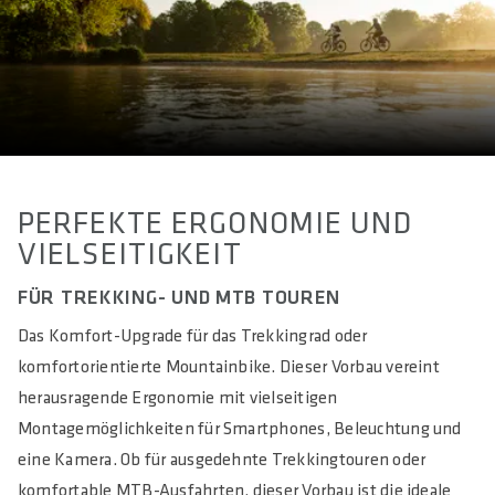
Aluminum 6061
MATERIAL SCHRAUBEN
Steel
VORBAUWINKEL IN °
+35
PERFEKTE ERGONOMIE UND
LÄNGE(N) IN MM
VIELSEITIGKEIT
70 / 90 / 110
FÜR TREKKING- UND MTB TOUREN
REACH IN MM
57 / 74 / 90
Das Komfort-Upgrade für das Trekkingrad oder
komfortorientierte Mountainbike. Dieser Vorbau vereint
RISE IN MM
herausragende Ergonomie mit vielseitigen
40 / 52 / 63
Montagemöglichkeiten für Smartphones, Beleuchtung und
KLEMMUNG LENKER IN MM
eine Kamera. Ob für ausgedehnte Trekkingtouren oder
31.8
komfortable MTB-Ausfahrten, dieser Vorbau ist die ideale