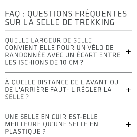
FAQ : QUESTIONS FRÉQUENTES
SUR LA SELLE DE TREKKING
QUELLE LARGEUR DE SELLE
CONVIENT-ELLE POUR UN VÉLO DE
RANDONNÉE AVEC UN ÉCART ENTRE
LES ISCHIONS DE 10 CM ?
Chez SQlab, la largeur de selle adaptée ne dépend pas
À QUELLE DISTANCE DE L'AVANT OU
uniquement de l'écart mesuré entre les ischions, mais
DE L'ARRIÈRE FAUT-IL RÉGLER LA
toujours de la combinaison de cet écart et de l'utilisation
SELLE ?
prévue ou du type de vélo.
Le mieux est de commencer par une position intermédiaire
UNE SELLE EN CUIR EST-ELLE
Pour une selle de randonnée, la règle est la suivante : il faut
et de ne modifier la position de la selle que par petits paliers.
MEILLEURE QU'UNE SELLE EN
ajouter 3 cm à l'écart mesuré entre les ischions.
L'objectif est d'obtenir un pédalage fluide, une assise stable
PLASTIQUE ?