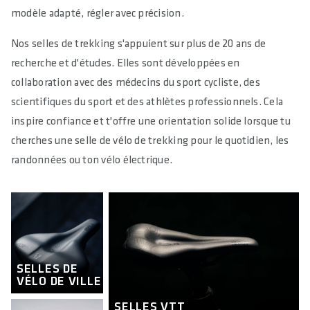
répartit mal la pression. Pour un confort durable, une selle de
modèle adapté, régler avec précision.
randonnée ergonomique de la bonne largeur est donc
Nos selles de trekking s'appuient sur plus de 20 ans de
généralement le meilleur choix.
recherche et d'études. Elles sont développées en
collaboration avec des médecins du sport cycliste, des
scientifiques du sport et des athlètes professionnels. Cela
inspire confiance et t'offre une orientation solide lorsque tu
cherches une selle de vélo de trekking pour le quotidien, les
randonnées ou ton vélo électrique.
SELLES DE
VÉLO DE VILLE
SELLES VTT