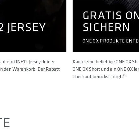
GRATIS ON
2 JERSEY
SICHERN
ONE OX PRODUKTE ENT
auf ein ONE12 Jersey deiner
Kaufe eine beliebige ONE OX Sho
 in den Warenkorb. Der Rabatt
ONE OX Short und ein ONE OX Jer
Checkout berücksichtigt.²
TE