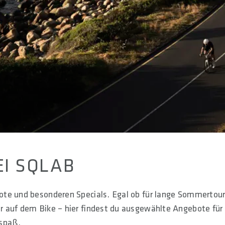
EI SQLAB
ote und besonderen Specials. Egal ob für lange Sommertour
r auf dem Bike – hier findest du ausgewählte Angebote für
spaß.