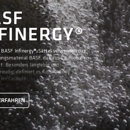
ASF
FINERGY®
 BASF Infinergy®-Sättel verwenden das
ungsmaterial BASF, das aus Laufschuhen
st. Besonders langlebig und
reudig, definiert es Komfort neu –
 im Gelände.
ERFAHREN