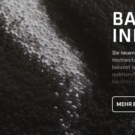
B
IN
Die neuen
Hochleist
bekannt i
reaktionsf
besonders
MEHR 