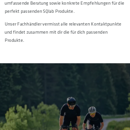
umfassende Beratung sowie konkrete Empfehlungen für die
perfekt passenden SQlab Produkte.
Unser Fachhändler vermisst alle relevanten Kontaktpunkte
und findet zusammen mit dir die für dich passenden
Produkte.
SOCIAL MEDIA COOKIE ZULASSEN
00:46
Play
Mute
Enter
fulls