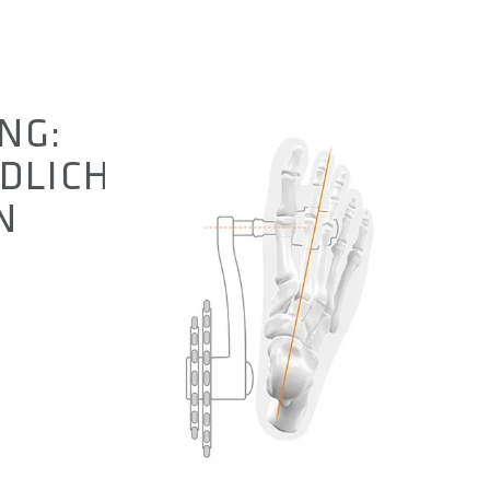
NG:
DLICHE
N