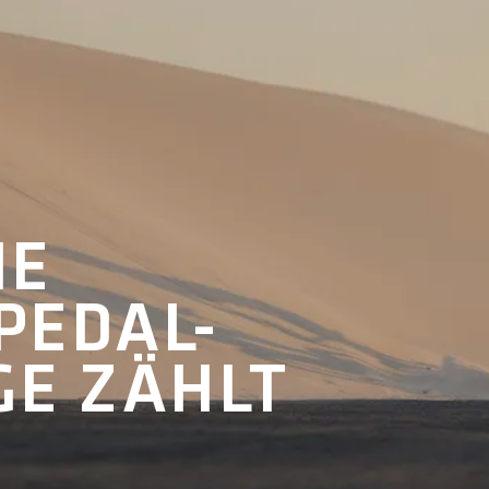
IE
PEDAL-
E ZÄHLT