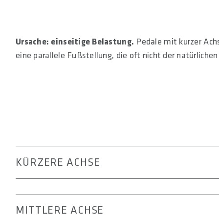
Ursache: einseitige Belastung.
Pedale mit kurzer Achs
eine parallele Fußstellung, die oft nicht der natürliche
KÜRZERE ACHSE
Diese Pedale werden selten gebraucht, haben aber denn
Radler/innen mit kleiner Schuhgröße, die mit einer par
MITTLERE ACHSE
somit geringer. Insbesondere in Kombination mit ein