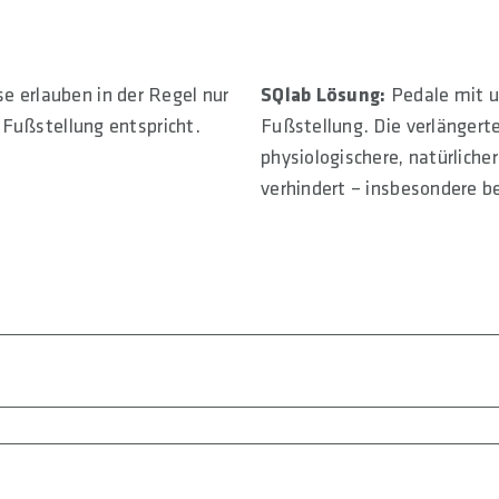
e erlauben in der Regel nur
SQlab Lösung:
Pedale mit u
n Fußstellung entspricht.
Fußstellung. Die verlängert
physiologischere, natürliche
verhindert – insbesondere b
och ihre Berechtigung. Die kurze Achse eignet sich für
allelen Fußstellung fahren können. Der sogenannte Q-Faktor
em schmalen Sitzknochenabstand und schmaler Hüftbreite 