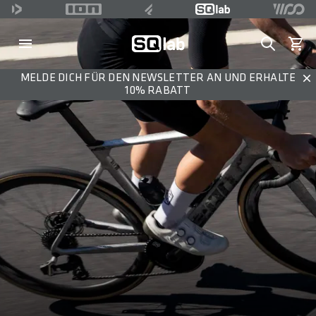
Search
Waren
MELDE DICH FÜR DEN NEWSLETTER AN UND ERHALTE
Dis
10% RABATT