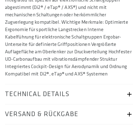
Integrated ist speziell auf elektronische Schaltgruppen
abgestimmt (Di2® / eTap® / AXS®) und nicht mit
mechanischen Schaltungen oder herkömmlicher
Zugverlegung kompatibel. Wichtige Merkmale: Optimierte
Ergonomie für sportliche Langstrecken Interne
Kabelführung für elektronische Schaltgruppen Ergobar-
Unterseite für definierte Griffpositionen Vergrößerte
Auflagefläche am Oberlenker zur Druckverteilung Hochfester
UD-Carbonaufbau mit vibrationsdämpfender Struktur
Integriertes Cockpit-Design für Aerodynamik und Ordnung
Kompatibel mit Di2®, eTap® und AXS® Systemen
TECHNICAL DETAILS
ARTIKELNUMMER
VERSAND & RÜCKGABE
57250-2333
BAR CODE
Seite „Versand & Rückgabe“.