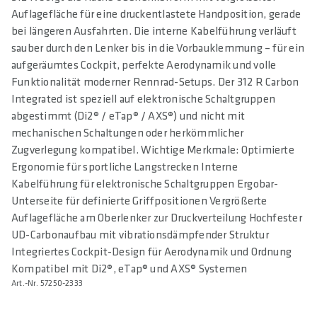
Auflagefläche für eine druckentlastete Handposition, gerade
bei längeren Ausfahrten. Die interne Kabelführung verläuft
sauber durch den Lenker bis in die Vorbauklemmung – für ein
aufgeräumtes Cockpit, perfekte Aerodynamik und volle
Funktionalität moderner Rennrad-Setups. Der 312 R Carbon
Integrated ist speziell auf elektronische Schaltgruppen
abgestimmt (Di2® / eTap® / AXS®) und nicht mit
mechanischen Schaltungen oder herkömmlicher
Zugverlegung kompatibel. Wichtige Merkmale: Optimierte
Ergonomie für sportliche Langstrecken Interne
Kabelführung für elektronische Schaltgruppen Ergobar-
Unterseite für definierte Griffpositionen Vergrößerte
Auflagefläche am Oberlenker zur Druckverteilung Hochfester
UD-Carbonaufbau mit vibrationsdämpfender Struktur
Integriertes Cockpit-Design für Aerodynamik und Ordnung
Kompatibel mit Di2®, eTap® und AXS® Systemen
Art.-Nr. 57250-2333