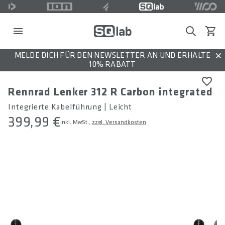
Search
Waren
MELDE DICH FÜR DEN NEWSLETTER AN UND ERHALTE
Dis
10% RABATT
Rennrad Lenker 312 R Carbon integrated
Integrierte Kabelführung | Leicht
399,99 €
inkl. MwSt.,
zzgl. Versandkosten