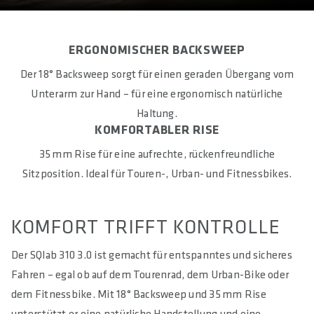
MAXIMAL KÜRZBARE BREITE IN MM
660
ERGONOMISCHER BACKSWEEP
RISE IN MM
35
Der 18° Backsweep sorgt für einen geraden Übergang vom
Unterarm zur Hand – für eine ergonomisch natürliche
BACKSWEEP IN °
Haltung.
18
KOMFORTABLER RISE
UPSWEEP IN °
35 mm Rise für eine aufrechte, rückenfreundliche
0
Sitzposition. Ideal für Touren-, Urban- und Fitnessbikes.
DOWNSWEEP IN °
0
KOMFORT TRIFFT KONTROLLE
KLEMMUNG IN MM
Der SQlab 310 3.0 ist gemacht für entspanntes und sicheres
31.8
Fahren – egal ob auf dem Tourenrad, dem Urban-Bike oder
dem Fitnessbike. Mit 18° Backsweep und 35 mm Rise
KLEMMBREITE DES VORBAUS IN MM