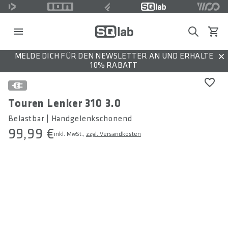
Search
Waren
MELDE DICH FÜR DEN NEWSLETTER AN UND ERHALTE
Dis
10% RABATT
Touren Lenker 310 3.0
Belastbar | Handgelenkschonend
99,99 €
inkl. MwSt.,
zzgl. Versandkosten