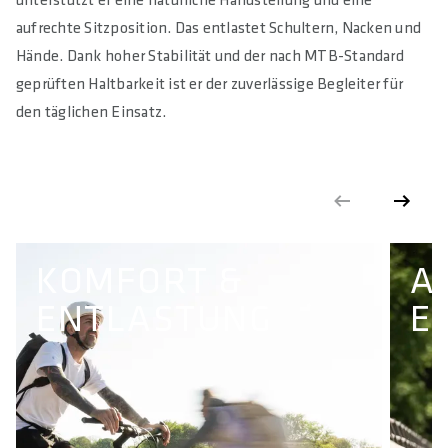
unterstützt er eine natürliche Handstellung und eine
Min. 40 - Max. 58
aufrechte Sitzposition. Das entlastet Schultern, Nacken und
MAXIMALES ANZUGSMOMENT IN NM
Hände. Dank hoher Stabilität und der nach MTB-Standard
8
geprüften Haltbarkeit ist er der zuverlässige Begleiter für
den täglichen Einsatz.
MAXIMAL ZULÄSSIGES SYSTEMGEWICHT IN KG
180
E-BIKE READY
Yes
DIN/ASTM CATEGORIES
KOMFORT &
A
3
ENTLASTUNG
E