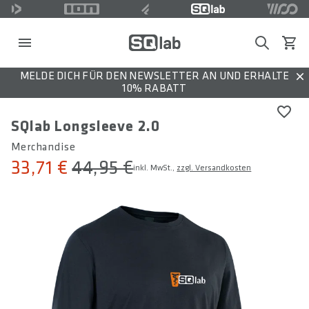
Search
Waren
MELDE DICH FÜR DEN NEWSLETTER AN UND ERHALTE
Dis
10% RABATT
SQlab Longsleeve 2.0
Merchandise
33,71 €
44,95 €
inkl. MwSt.,
zzgl. Versandkosten