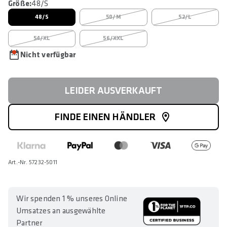
Größe:
48/S
48/S
50/M
52/L
54/XL
56/XXL
Nicht verfügbar
LEIDER AUSVERKAUFT
FINDE EINEN HÄNDLER
Art.-Nr. 57232-5011
Wir spenden 1 % unseres Online
Umsatzes an ausgewählte
Partner