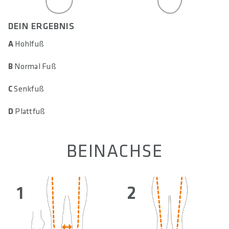
DEIN ERGEBNIS
A
Hohlfuß
B
Normal Fuß
C
Senkfuß
D
Plattfuß
BEINACHSE
1
2