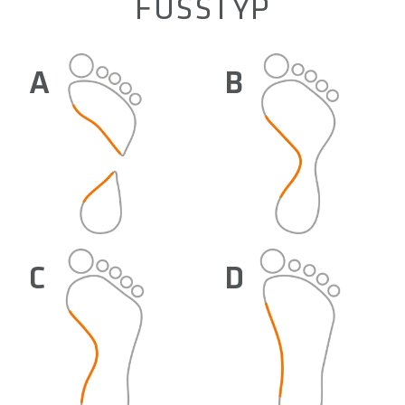
FUSSTYP
A
B
C
D