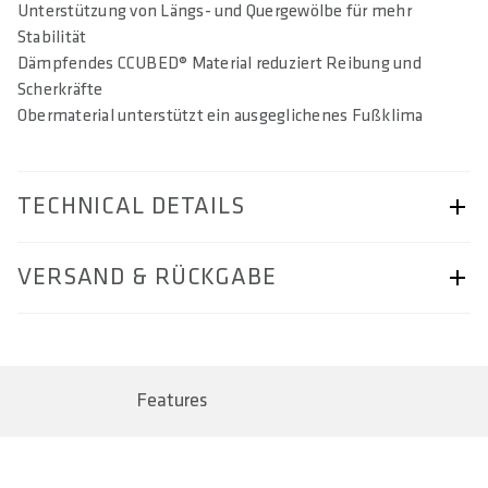
Unterstützung von Längs- und Quergewölbe für mehr
Stabilität
Dämpfendes CCUBED® Material reduziert Reibung und
Scherkräfte
Obermaterial unterstützt ein ausgeglichenes Fußklima
TECHNICAL DETAILS
ARTIKELNUMMER
VERSAND & RÜCKGABE
57270-4312
BAR CODE
Seite „Versand & Rückgabe“.
EINSATZBEREICH
Features
Road
GRÖßE(N)