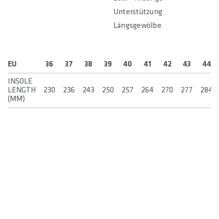
Unterstützung
Längsgewölbe
EU
36
37
38
39
40
41
42
43
44
INSOLE
LENGTH
230
236
243
250
257
264
270
277
284
(MM)
IN DEN WARENKORB
BEWERTUNGEN
/ 5
0 out of 5 stars
0 Bewertungen
Write a review