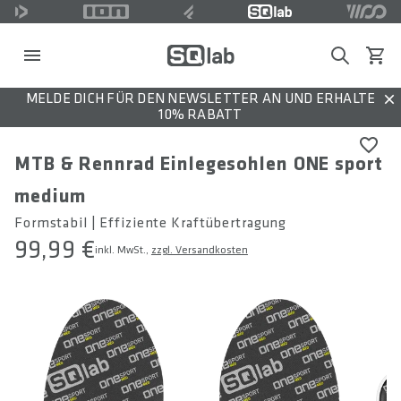
Search
Waren
MELDE DICH FÜR DEN NEWSLETTER AN UND ERHALTE
Dis
10% RABATT
MTB & Rennrad Einlegesohlen ONE sport
medium
Formstabil | Effiziente Kraftübertragung
99,99 €
inkl. MwSt.,
zzgl. Versandkosten