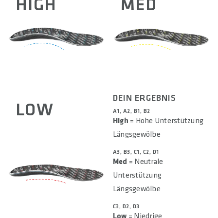
HIGH
MED
DEIN ERGEBNIS
LOW
A1, A2, B1, B2
High
= Hohe Unterstützung
Längsgewölbe
A3, B3, C1, C2, D1
Med
= Neutrale
Unterstützung
Längsgewölbe
C3, D2, D3
Low
= Niedrige