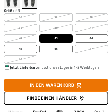
Größe:
43
36
37
38
39
40
41
42
43
44
45
46
47
48
Jetzt Lieferbar
verlässt unser Lager in 1-3 Werktagen
IN DEN WARENKORB
FINDE EINEN HÄNDLER