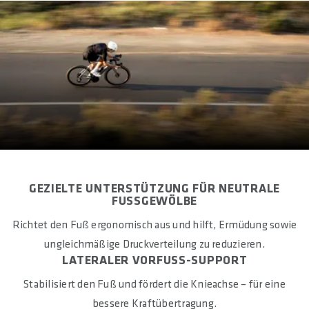
EU - 36, 37, 38, 39, 40, 41, 42, 43, 44, 45, 46, 47, 48
MATERIAL BEZUG
Microfibre
MATERIAL POLSTER
EVA
MATERIAL SCHALE
Thermoplastic
UNTERSTÜTZUNG LÄNGSGEWÖLBE
GEZIELTE UNTERSTÜTZUNG FÜR NEUTRALE
Medium
FUSSGEWÖLBE
Richtet den Fuß ergonomisch aus und hilft, Ermüdung sowie
SOHLENDICKE IN MM
approx. 3
ungleichmäßige Druckverteilung zu reduzieren.
LATERALER VORFUSS-SUPPORT
HERKUNFTSLAND
Stabilisiert den Fuß und fördert die Knieachse – für eine
Germany
bessere Kraftübertragung.