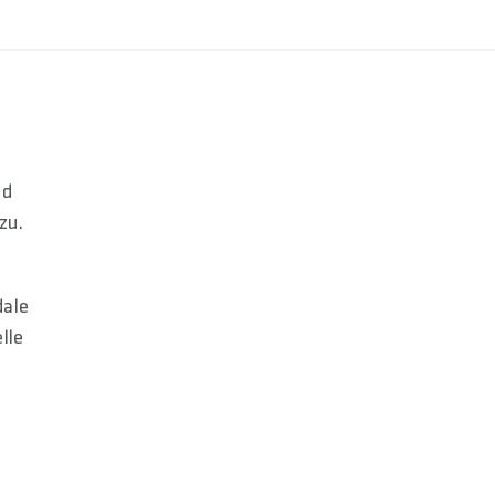
ad
zu.
dale
lle