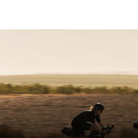
BAUHÖHE IN MM
approx
ACTIVE TECHNOLOGIE
Yes - 
MATERIAL STREBEN
S-Tube
Glass 
MATERIAL SATTELSCHALE
+ GF)
MATERIAL POLSTER
Super
MATERIAL BEZUG
Impact
HÄRTE IN SQ-SHORE
55
ENTLASTUNG IM DAMMBEREICH %
65
MAXIMALE BELASTUNG IN KG
100