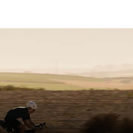
. 45
Sport
 (light stainless steel - hollow)
Fibre reinforced Polyamide Compound (PA12
light Foam
 Resistant Microfibre