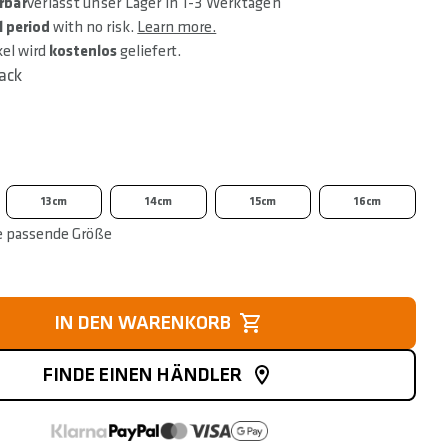
rbar
verlässt unser Lager in 1-3 Werktagen
l period
with no risk.
Learn more.
kel wird
kostenlos
geliefert.
ack
13cm
14cm
15cm
16cm
e passende Größe
IN DEN WARENKORB
FINDE EINEN HÄNDLER