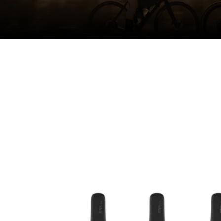
MAXIMALES ANZUGSMOMENT IN NM
18
E-BIKE READY
Yes
DIN/ASTM KATEGORIEN
4
GESCHLECHT
Unise