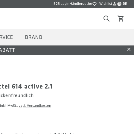
B2B Login
Händlersuche
Wishlist
DE
Wishlist
Sprache w
Search
Warenko
RVICE
BRAND
RABATT
Dis
tel 614 active 2.1
ückenfreundlich
inkl. MwSt.,
zzgl. Versandkosten