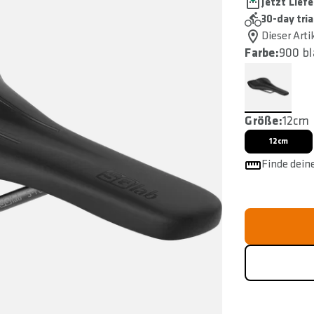
Jetzt Liefe
30-day tria
Dieser Arti
Farbe:
900 bl
Größe:
12cm
12cm
Finde dein